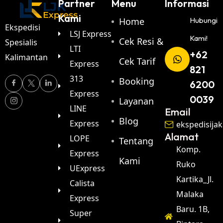
Partner
Menu
Informasi
Kami
Home
Hubungi
Ekspedisi
LSJ Express
Kami!
Cek Resi &
Spesialis
LTI
+62
Kalimantan
Cek Tarif
Express
821
313
Booking
6200
Express
0039
Layanan
LINE
Email
Blog
Express
ekspedisija
Alamat
LOPE
Tentang
Komp.
Express
Kami
Ruko
UExpress
Kartika_Jl.
Calista
Malaka
Express
Baru. 1B,
Super