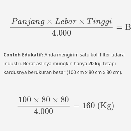
P
a
n
4.000
j
a
=
n
Berat Volume (Kg)
g
×
L
e
b
a
r
×
T
i
n
g
g
i
Contoh Edukatif:
Anda mengirim satu koli filter udara
industri. Berat aslinya mungkin hanya
20 kg
, tetapi
kardusnya berukuran besar (100 cm x 80 cm x 80 cm).
100
×
80
×
80
4.000
=
160 (Kg)