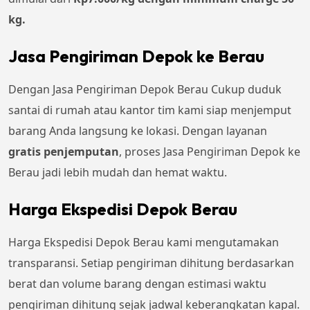
kg.
Jasa Pengiriman Depok ke Berau
Dengan Jasa Pengiriman Depok Berau Cukup duduk
santai di rumah atau kantor tim kami siap menjemput
barang Anda langsung ke lokasi. Dengan layanan
gratis penjemputan
, proses Jasa Pengiriman Depok ke
Berau jadi lebih mudah dan hemat waktu.
Harga Ekspedisi Depok Berau
Harga Ekspedisi Depok Berau kami mengutamakan
transparansi. Setiap pengiriman dihitung berdasarkan
berat dan volume barang dengan estimasi waktu
pengiriman dihitung sejak jadwal keberangkatan kapal.