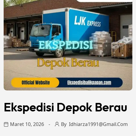
Ekspedisi Depok Berau
Maret 10, 2026
By
Idhiarza1991@gmail.com