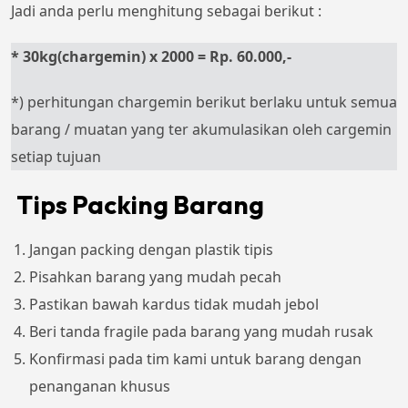
Jadi anda perlu menghitung sebagai berikut :
* 30kg(chargemin) x 2000 = Rp. 60.000,-
*) perhitungan chargemin berikut berlaku untuk semua
barang / muatan yang ter akumulasikan oleh cargemin
setiap tujuan
Tips Packing Barang
Jangan packing dengan plastik tipis
Pisahkan barang yang mudah pecah
Pastikan bawah kardus tidak mudah jebol
Beri tanda fragile pada barang yang mudah rusak
Konfirmasi pada tim kami untuk barang dengan
penanganan khusus