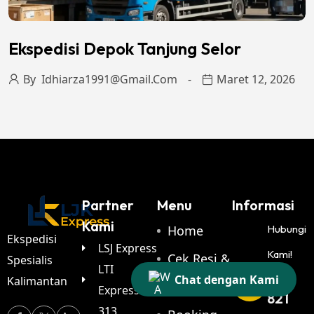
Ekspedisi Depok Tanjung Selor
By
Idhiarza1991@gmail.com
Maret 12, 2026
Partner
Menu
Informasi
Kami
Home
Hubungi
Ekspedisi
LSJ Express
Kami!
Cek Resi &
Spesialis
LTI
+62
Chat dengan Kami
Kalimantan
Cek Tarif
Express
821
313