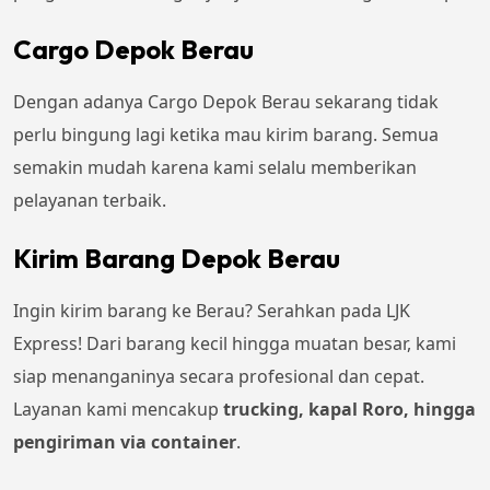
Cargo Depok Berau
Dengan adanya Cargo Depok Berau sekarang tidak
perlu bingung lagi ketika mau kirim barang. Semua
semakin mudah karena kami selalu memberikan
pelayanan terbaik.
Kirim Barang Depok Berau
Ingin kirim barang ke Berau? Serahkan pada LJK
Express! Dari barang kecil hingga muatan besar, kami
siap menanganinya secara profesional dan cepat.
Layanan kami mencakup
trucking, kapal Roro, hingga
pengiriman via container
.