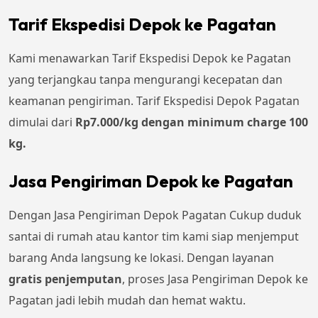
Tarif Ekspedisi Depok ke Pagatan
Kami menawarkan Tarif Ekspedisi Depok ke Pagatan
yang terjangkau tanpa mengurangi kecepatan dan
keamanan pengiriman. Tarif Ekspedisi Depok Pagatan
dimulai dari
Rp7.000/kg dengan minimum charge 100
kg.
Jasa Pengiriman Depok ke Pagatan
Dengan Jasa Pengiriman Depok Pagatan Cukup duduk
santai di rumah atau kantor tim kami siap menjemput
barang Anda langsung ke lokasi. Dengan layanan
gratis penjemputan
, proses Jasa Pengiriman Depok ke
Pagatan jadi lebih mudah dan hemat waktu.