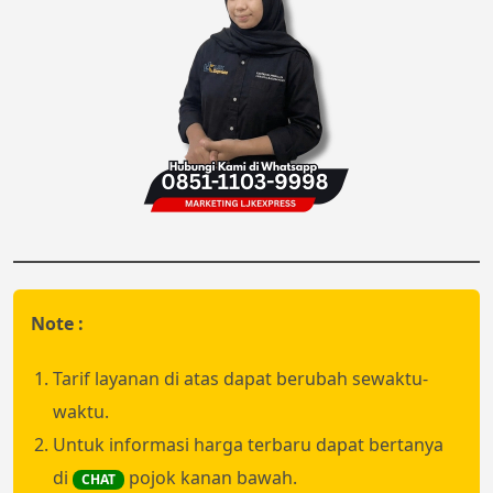
Note :
Tarif layanan di atas dapat berubah sewaktu-
waktu.
Untuk informasi harga terbaru dapat bertanya
di
pojok kanan bawah.
CHAT