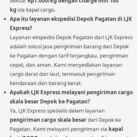
sekitar
Rp7.000/kg dengan charge min 100
kg
via kapal cargo.
Apa itu layanan ekspedisi Depok Pagatan di LJK
Express?
Layanan ekspedisi Depok Pagatan dari LJK Express
adalah solusi jasa pengiriman barang dari Depok
ke Pagatan dengan tarif terjangkau, pengiriman
cepat, dan aman. Kami menyediakan layanan
cargo darat dan laut, termasuk pengiriman
kendaraan dan barang berat.
Apakah LJK Express melayani pengiriman cargo
skala besar Depok ke Pagatan?
Ya, LJK Express spesialis dalam layanan
pengiriman cargo skala besar
dari Depok ke
Pagatan. Kami melayani pengiriman via
kapal