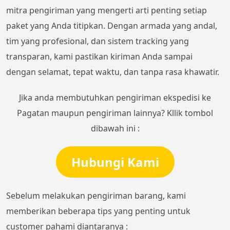
mitra pengiriman yang mengerti arti penting setiap
paket yang Anda titipkan. Dengan armada yang andal,
tim yang profesional, dan sistem tracking yang
transparan, kami pastikan kiriman Anda sampai
dengan selamat, tepat waktu, dan tanpa rasa khawatir.
Jika anda membutuhkan pengiriman ekspedisi ke
Pagatan maupun pengiriman lainnya? Kllik tombol
dibawah ini :
Hubungi Kami
Sebelum melakukan pengiriman barang, kami
memberikan beberapa tips yang penting untuk
customer pahami diantaranya :