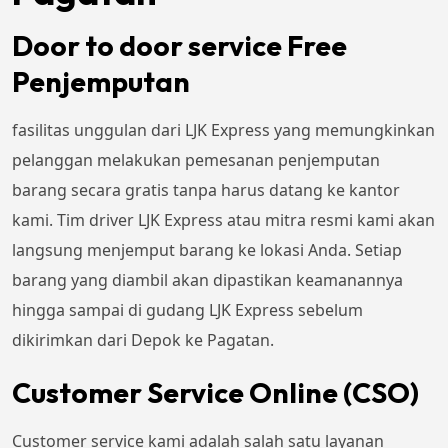
Door to door service Free
Penjemputan
fasilitas unggulan dari LJK Express yang memungkinkan
pelanggan melakukan pemesanan penjemputan
barang secara gratis tanpa harus datang ke kantor
kami. Tim driver LJK Express atau mitra resmi kami akan
langsung menjemput barang ke lokasi Anda. Setiap
barang yang diambil akan dipastikan keamanannya
hingga sampai di gudang LJK Express sebelum
dikirimkan dari Depok ke Pagatan.
Customer Service Online (CSO)
Customer service kami adalah salah satu layanan