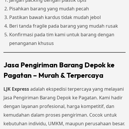
Jangan packing dengan plastik tipis
Pisahkan barang yang mudah pecah
Pastikan bawah kardus tidak mudah jebol
Beri tanda fragile pada barang yang mudah rusak
Konfirmasi pada tim kami untuk barang dengan
penanganan khusus
Jasa Pengiriman Barang Depok ke
Pagatan – Murah & Terpercaya
LJK Express
adalah ekspedisi terpercaya yang melayani
Jasa Pengiriman Barang Depok ke Pagatan. Kami hadir
dengan layanan profesional, harga kompetitif, dan
kemudahan dalam proses pengiriman. Cocok untuk
kebutuhan individu, UMKM, maupun perusahaan besar.