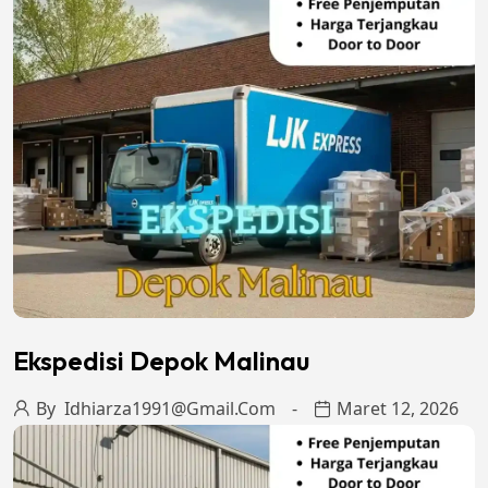
Ekspedisi Depok Malinau
By
Idhiarza1991@gmail.com
Maret 12, 2026