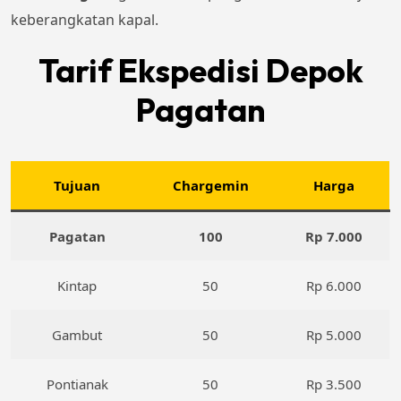
keberangkatan kapal.
Tarif Ekspedisi Depok
Pagatan
Tujuan
Chargemin
Harga
Pagatan
100
Rp 7.000
Kintap
50
Rp 6.000
Gambut
50
Rp 5.000
Pontianak
50
Rp 3.500