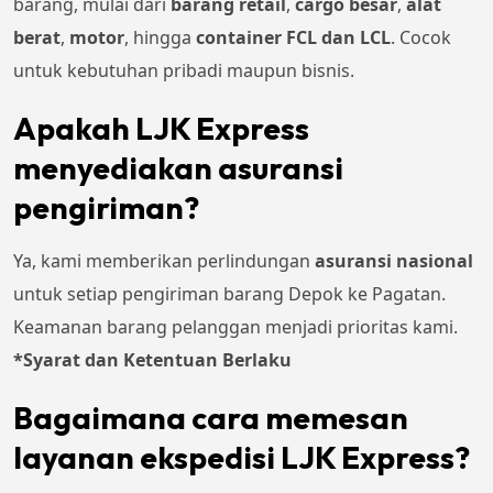
barang, mulai dari
barang retail
,
cargo besar
,
alat
berat
,
motor
, hingga
container FCL dan LCL
. Cocok
untuk kebutuhan pribadi maupun bisnis.
Apakah LJK Express
menyediakan asuransi
pengiriman?
Ya, kami memberikan perlindungan
asuransi nasional
untuk setiap pengiriman barang Depok ke Pagatan.
Keamanan barang pelanggan menjadi prioritas kami.
*Syarat dan Ketentuan Berlaku
Bagaimana cara memesan
layanan ekspedisi LJK Express?