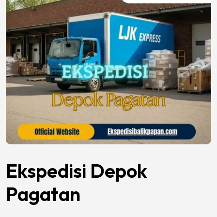
Ekspedisi Depok
Pagatan