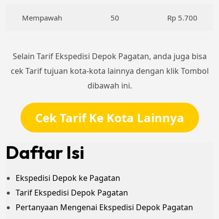
Mempawah
50
Rp 5.700
Selain Tarif Ekspedisi Depok Pagatan, anda juga bisa
cek Tarif tujuan kota-kota lainnya dengan klik Tombol
dibawah ini.
Cek Tarif Ke Kota Lainnya
Daftar Isi
Ekspedisi Depok ke Pagatan
Tarif Ekspedisi Depok Pagatan
Pertanyaan Mengenai Ekspedisi Depok Pagatan