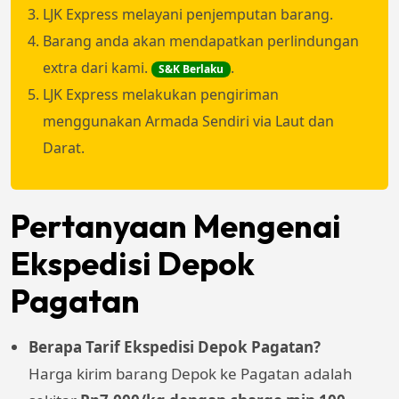
LJK Express melayani penjemputan barang.
Barang anda akan mendapatkan perlindungan
extra dari kami.
.
S&K Berlaku
LJK Express melakukan pengiriman
menggunakan Armada Sendiri via Laut dan
Darat.
Pertanyaan Mengenai
Ekspedisi Depok
Pagatan
Berapa Tarif Ekspedisi Depok Pagatan?
Harga kirim barang Depok ke Pagatan adalah