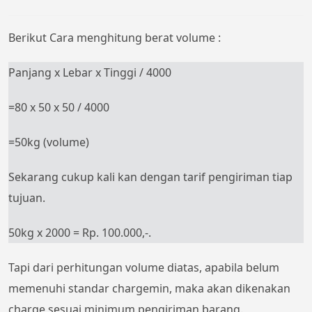
Berikut Cara menghitung berat volume :
Panjang x Lebar x Tinggi / 4000
=80 x 50 x 50 / 4000
=50kg (volume)
Sekarang cukup kali kan dengan tarif pengiriman tiap
tujuan.
50kg x 2000 = Rp. 100.000,-.
Tapi dari perhitungan volume diatas, apabila belum
memenuhi standar chargemin, maka akan dikenakan
charge sesuai minimum pengiriman barang.