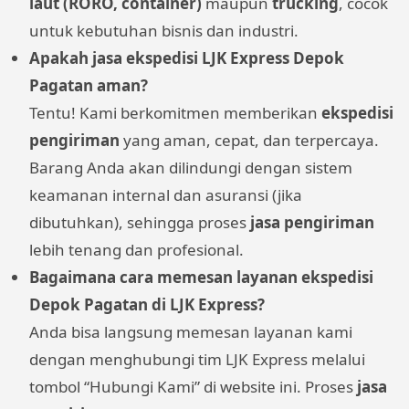
laut (RORO, container)
maupun
trucking
, cocok
untuk kebutuhan bisnis dan industri.
Apakah jasa ekspedisi LJK Express Depok
Pagatan aman?
Tentu! Kami berkomitmen memberikan
ekspedisi
pengiriman
yang aman, cepat, dan terpercaya.
Barang Anda akan dilindungi dengan sistem
keamanan internal dan asuransi (jika
dibutuhkan), sehingga proses
jasa pengiriman
lebih tenang dan profesional.
Bagaimana cara memesan layanan ekspedisi
Depok Pagatan di LJK Express?
Anda bisa langsung memesan layanan kami
dengan menghubungi tim LJK Express melalui
tombol “Hubungi Kami” di website ini. Proses
jasa