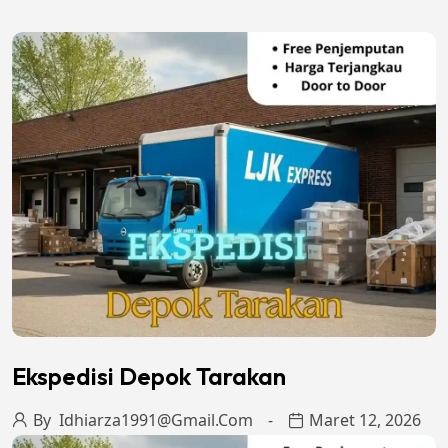
Ekspedisi Depok Tarakan
By
Idhiarza1991@gmail.com
Maret 12, 2026