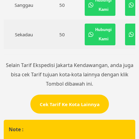
Hubungi
H
Sanggau
50
Kami
Hubungi
H
Sekadau
50
Kami
Selain Tarif Ekspedisi Jakarta Kendawangan, anda juga
bisa cek Tarif tujuan kota-kota lainnya dengan klik
Tombol dibawah ini.
Cek Tarif Ke Kota Lainnya
Note :