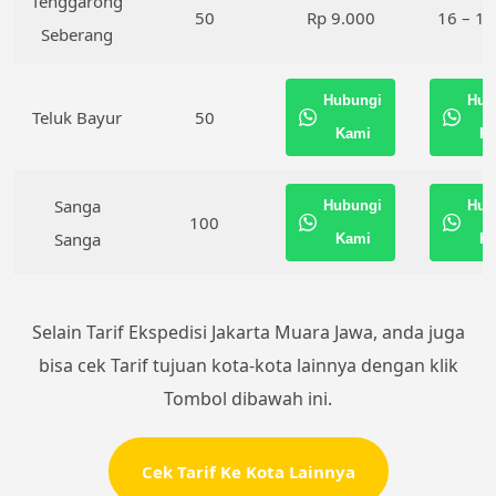
Tenggarong
50
Rp 9.000
16 – 18
Seberang
Hubungi
Hub
Teluk Bayur
50
Kami
K
Sanga
Hubungi
Hub
100
Sanga
Kami
K
Selain Tarif Ekspedisi Jakarta Muara Jawa, anda juga
bisa cek Tarif tujuan kota-kota lainnya dengan klik
Tombol dibawah ini.
Cek Tarif Ke Kota Lainnya