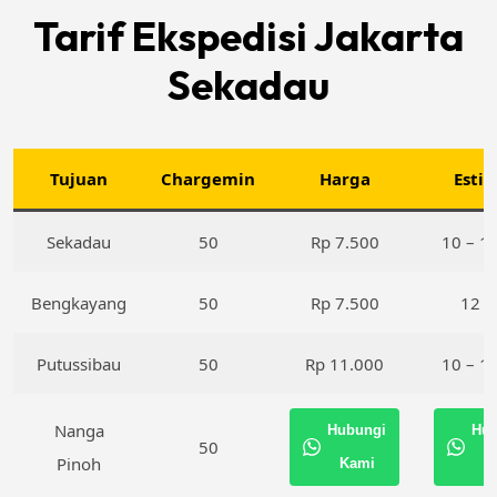
Tarif Ekspedisi Jakarta
Sekadau
Tujuan
Chargemin
Harga
Esti
Sekadau
50
Rp 7.500
10 – 12
Bengkayang
50
Rp 7.500
12 H
Putussibau
50
Rp 11.000
10 – 12
Nanga
Hubungi
Hub
50
Pinoh
Kami
K