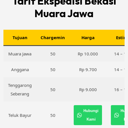
Tarif Ekspedisi Bekasi
Muara Jawa
Tujuan
Chargemin
Harga
Estim
Muara Jawa
50
Rp 10.000
14 – 16
Anggana
50
Rp 9.700
14 – 16
Tenggarong
50
Rp 9.000
16 – 18
Seberang
Hubungi
Hub
Teluk Bayur
50
Kami
K