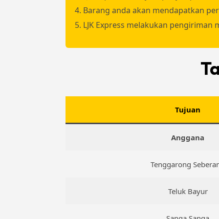
Barang anda akan mendapatkan perl
LJK Express melakukan pengiriman 
Ta
Tujuan
Anggana
Tenggarong Sebera
Teluk Bayur
Sanga Sanga