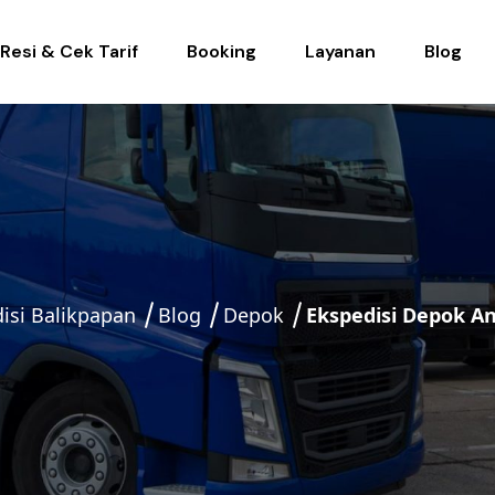
Resi & Cek Tarif
Booking
Layanan
Blog
isi Balikpapan
Blog
Depok
Ekspedisi Depok A