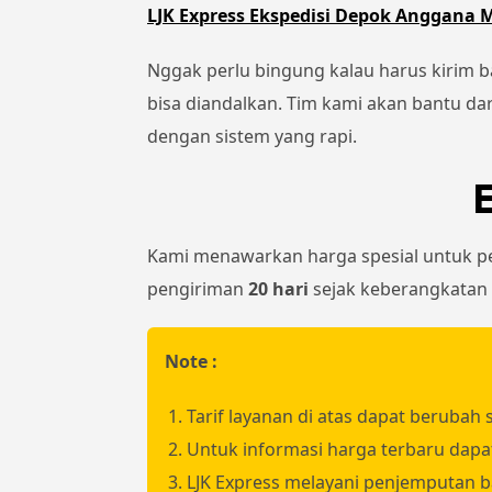
LJK Express Ekspedisi Depok Anggana 
Nggak perlu bingung kalau harus kirim ba
bisa diandalkan. Tim kami akan bantu da
dengan sistem yang rapi.
Kami menawarkan harga spesial untuk p
pengiriman
20 hari
sejak keberangkatan 
Note :
Tarif layanan di atas dapat berubah
Untuk informasi harga terbaru dapa
LJK Express melayani penjemputan b