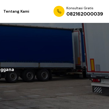
Konsultasi Gratis
Tentang Kami
082162000039
nggana