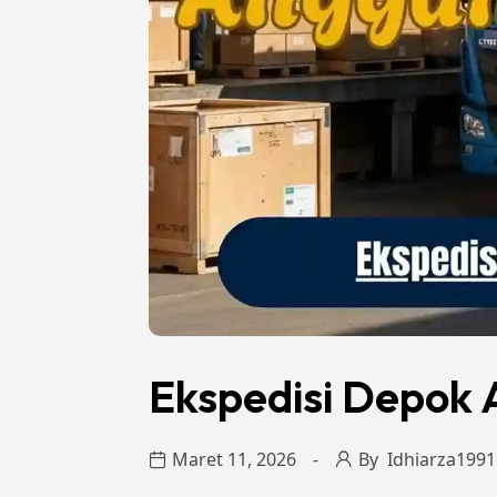
Ekspedisi Depok
Maret 11, 2026
By
Idhiarza199