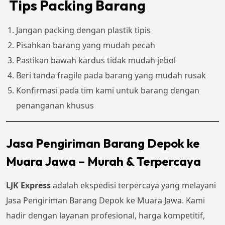
Tips Packing Barang
Jangan packing dengan plastik tipis
Pisahkan barang yang mudah pecah
Pastikan bawah kardus tidak mudah jebol
Beri tanda fragile pada barang yang mudah rusak
Konfirmasi pada tim kami untuk barang dengan
penanganan khusus
Jasa Pengiriman Barang Depok ke
Muara Jawa – Murah & Terpercaya
LJK Express
adalah ekspedisi terpercaya yang melayani
Jasa Pengiriman Barang Depok ke Muara Jawa. Kami
hadir dengan layanan profesional, harga kompetitif,