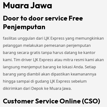
Muara Jawa
Door to door service Free
Penjemputan
fasilitas unggulan dari LJK Express yang memungkinkan
pelanggan melakukan pemesanan penjemputan
barang secara gratis tanpa harus datang ke kantor
kami. Tim driver LJK Express atau mitra resmi kami akan
langsung menjemput barang ke lokasi Anda. Setiap
barang yang diambil akan dipastikan keamanannya
hingga sampai di gudang LJK Express sebelum
dikirimkan dari Depok ke Muara Jawa.
Customer Service Online (CSO)