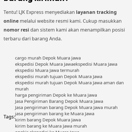
Tentu! LJK Express menyediakan
layanan tracking
online
melalui website resmi kami. Cukup masukkan
nomor resi
dan sistem kami akan menampilkan posisi
terbaru dari barang Anda.
cargo murah Depok Muara Jawa
ekspedisi Depok Muara Jawa
ekspedisi Muara Jawa
ekspedisi Muara Jawa termurah
ekspedisi murah tujuan Depok Muara Jawa
ekspedisi murah tujuan Depok Muara Jawa aman dan
murah
harga pengiriman Depok ke Muara Jawa
Jasa Pengiriman Barang Depok Muara Jawa
Jasa pengiriman barang Depok Muara Jawa murah
jasa pengiriman barang ke Muara Jawa
Tags:
kirim barang Depok Muara Jawa
kirim barang ke Muara Jawa murah