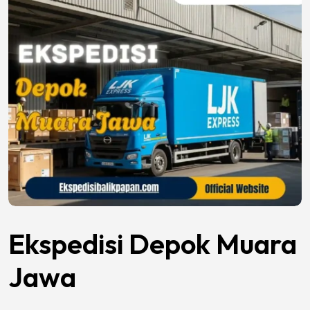
Ekspedisi Depok Muara
Jawa