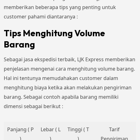
memberikan beberapa tips yang penting untuk
customer pahami diantaranya :
Tips Menghitung Volume
Barang
Sebagai jasa ekspedisi terbaik, LJK Express memberikan
penjelasan mengenai cara menghitung volume barang.
Hal ini tentunya memudahakan customer dalam
menghitung biaya ketika akan melakukan pengiriman
barang. Sebagai contoh apabila barang memiliki
dimensi sebagai berikut :
Panjang ( P
Lebar ( L
Tinggi ( T
Tarif
)
)
)
Pengiriman