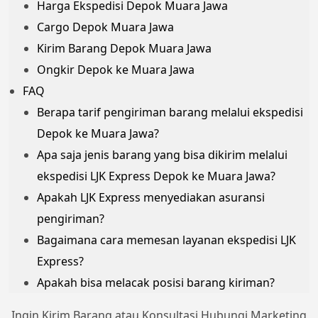
Harga Ekspedisi Depok Muara Jawa
Cargo Depok Muara Jawa
Kirim Barang Depok Muara Jawa
Ongkir Depok ke Muara Jawa
FAQ
Berapa tarif pengiriman barang melalui ekspedisi
Depok ke Muara Jawa?
Apa saja jenis barang yang bisa dikirim melalui
ekspedisi LJK Express Depok ke Muara Jawa?
Apakah LJK Express menyediakan asuransi
pengiriman?
Bagaimana cara memesan layanan ekspedisi LJK
Express?
Apakah bisa melacak posisi barang kiriman?
Ingin Kirim Barang atau Konsultasi Hubungi Marketing