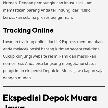
kiriman. Dengan pembungkusan khusus ini, kami
memastikan barang Anda terlindungi dari risiko
kerusakan selama proses pengiriman.
Tracking Online
Layanan tracking online dari LJK Express memudahkan
Anda melacak posisi barang kiriman secara real-time.
Cukup kunjungi website resmi kami dan masukkan
nomor resi, Anda bisa langsung mengetahui status
pengiriman ekspedisi Depok ke Muara Jawa kapan saja
dengan mudah.
Ekspedisi Depok Muara
Jawa