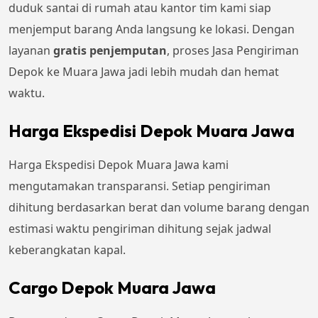
duduk santai di rumah atau kantor tim kami siap
menjemput barang Anda langsung ke lokasi. Dengan
layanan
gratis penjemputan
, proses Jasa Pengiriman
Depok ke Muara Jawa jadi lebih mudah dan hemat
waktu.
Harga Ekspedisi Depok Muara Jawa
Harga Ekspedisi Depok Muara Jawa kami
mengutamakan transparansi. Setiap pengiriman
dihitung berdasarkan berat dan volume barang dengan
estimasi waktu pengiriman dihitung sejak jadwal
keberangkatan kapal.
Cargo Depok Muara Jawa