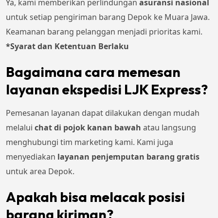
Ya, kami memberikan perlindungan
asuransi nasional
untuk setiap pengiriman barang Depok ke Muara Jawa.
Keamanan barang pelanggan menjadi prioritas kami.
*Syarat dan Ketentuan Berlaku
Bagaimana cara memesan
layanan ekspedisi LJK Express?
Pemesanan layanan dapat dilakukan dengan mudah
melalui
chat di pojok kanan bawah
atau langsung
menghubungi tim marketing kami. Kami juga
menyediakan
layanan penjemputan barang gratis
untuk area Depok.
Apakah bisa melacak posisi
barang kiriman?