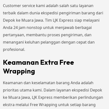
Customer service kami adalah salah satu layanan
terbaik dalam dunia ekspedisi pengiriman barang dari
Depok ke Muara Jawa. Tim LJK Express siap melayani
Anda 24 jam nonstop untuk menjawab berbagai
pertanyaan, membantu proses pengiriman, dan
menangani keluhan pelanggan dengan cepat dan
profesional.
Keamanan Extra Free
Wrapping
Keamanan dan keselamatan barang Anda adalah
prioritas utama kami. Dalam layanan ekspedisi Depok
ke Muara Jawa, LJK Express memberikan perlindungan
ekstra melalui Free Wrapping untuk setiap barang