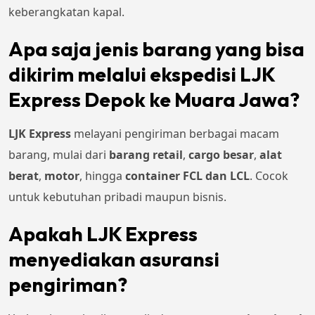
keberangkatan kapal.
Apa saja jenis barang yang bisa
dikirim melalui ekspedisi LJK
Express Depok ke Muara Jawa?
LJK Express
melayani pengiriman berbagai macam
barang, mulai dari
barang retail
,
cargo besar
,
alat
berat
,
motor
, hingga
container FCL dan LCL
. Cocok
untuk kebutuhan pribadi maupun bisnis.
Apakah LJK Express
menyediakan asuransi
pengiriman?