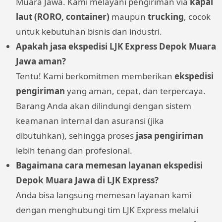
Muara Jawa. Kami melayani pengiriman via
kapal
laut (RORO, container)
maupun
trucking
, cocok
untuk kebutuhan bisnis dan industri.
Apakah jasa ekspedisi LJK Express Depok Muara
Jawa aman?
Tentu! Kami berkomitmen memberikan
ekspedisi
pengiriman
yang aman, cepat, dan terpercaya.
Barang Anda akan dilindungi dengan sistem
keamanan internal dan asuransi (jika
dibutuhkan), sehingga proses
jasa pengiriman
lebih tenang dan profesional.
Bagaimana cara memesan layanan ekspedisi
Depok Muara Jawa di LJK Express?
Anda bisa langsung memesan layanan kami
dengan menghubungi tim LJK Express melalui