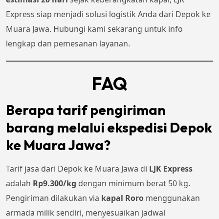
Express siap menjadi solusi logistik Anda dari Depok ke
Muara Jawa. Hubungi kami sekarang untuk info
lengkap dan pemesanan layanan.
FAQ
Berapa tarif pengiriman
barang melalui ekspedisi Depok
ke Muara Jawa?
Tarif jasa dari Depok ke Muara Jawa di
LJK Express
adalah
Rp9.300/kg
dengan minimum berat 50 kg.
Pengiriman dilakukan via
kapal Roro
menggunakan
armada milik sendiri, menyesuaikan jadwal