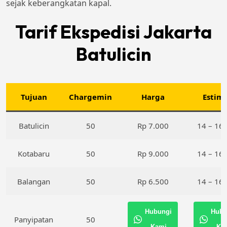
sejak keberangkatan kapal.
Tarif Ekspedisi Jakarta
Batulicin
Tujuan
Chargemin
Harga
Estima
Batulicin
50
Rp 7.000
14 – 16 
Kotabaru
50
Rp 9.000
14 – 16 
Balangan
50
Rp 6.500
14 – 16 
Hubungi
Hubu
Panyipatan
50
Kami
Ka