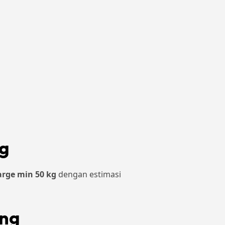
ng
arge min 50 kg
dengan estimasi
ung