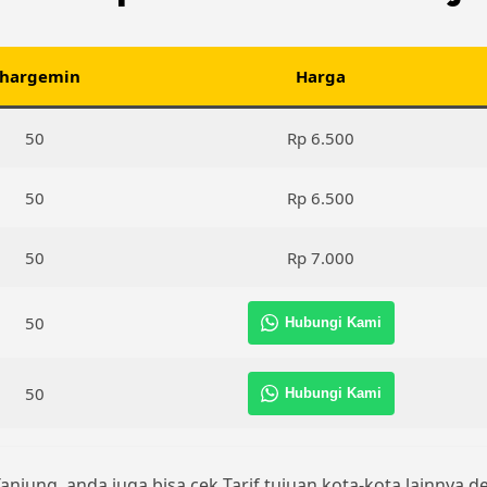
hargemin
Harga
50
Rp 6.500
50
Rp 6.500
50
Rp 7.000
50
Hubungi Kami
50
Hubungi Kami
 Tanjung, anda juga bisa cek Tarif tujuan kota-kota lainnya 