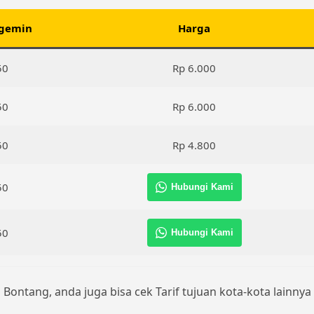
gemin
Harga
50
Rp 6.000
50
Rp 6.000
50
Rp 4.800
50
Hubungi Kami
50
Hubungi Kami
 Bontang, anda juga bisa cek Tarif tujuan kota-kota lainny