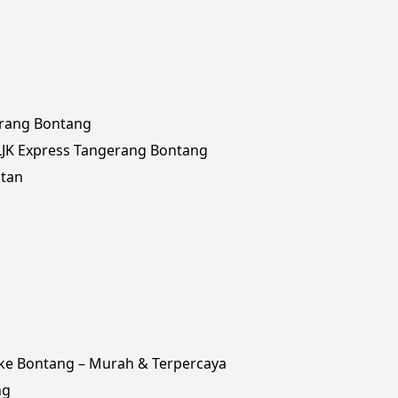
erang Bontang
JK Express Tangerang Bontang
utan
ke Bontang – Murah & Terpercaya
ng